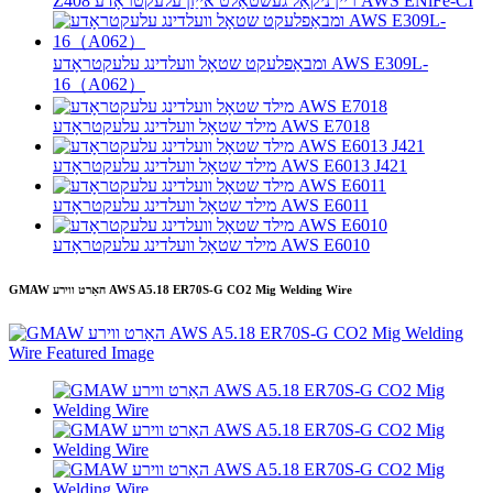
Z408 ריין ניקאַל געשטאַלט אייַזן עלעקטראָדע AWS ENiFe-CI
ומבאַפלעקט שטאָל וועלדינג עלעקטראָדע AWS E309L-
16（A062）
מילד שטאָל וועלדינג עלעקטראָדע AWS E7018
מילד שטאָל וועלדינג עלעקטראָדע AWS E6013 J421
מילד שטאָל וועלדינג עלעקטראָדע AWS E6011
מילד שטאָל וועלדינג עלעקטראָדע AWS E6010
GMAW האַרט ווירע AWS A5.18 ER70S-G CO2 Mig Welding Wire