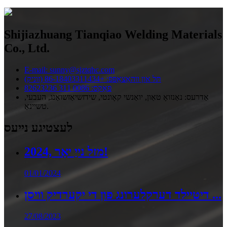
Shijiazhuang Tianqiao Welding Materials
Co., Ltd.
E-mail: sunny@sjztqhc.com
תּל און ווהאַצאַפּפּ: +86-18403311434 (זוניק)
פאַקס: 0086 311 82623236
אַדרעס: נאַנזואָ טאַון, יואַנשי קאָונטי, שידזשיאַזשואַנג, העבעי,
טשיינאַ.
לעצטיגע נייעס
2024, מזל נייַ יאָר!
01/01/2024
דיטיילד דערקלערונג פון די יקערדיק וויסן ...
27/08/2023