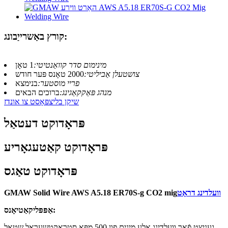
קורץ באַשרייַבונג:
מינימום סדר קוואַנטיטי:
1 טאָן
צושטעלן אַביליטי:
2000 טאָנס פּער חודש
פריי מוסטער:
בנימצא
מנהג פּאַקקאַגינג:
ברוכים הבאים
שיקן בליצפּאָסט צו אונדז
פּראָדוקט דעטאַל
פּראָדוקט קאַטעגאָריע
פּראָדוקט טאַגס
וועלדינג דראָט
GMAW Solid Wire AWS A5.18 ER70S-g CO2 mig
אַפּפּליקאַטיאָנס:
געניצט פֿאַר וועלדינג אַלע מינים פון 500 מפּאַ סטראַקטשעראַל שטאָל