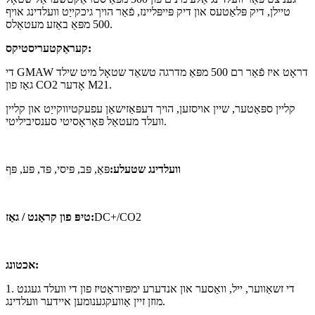
טיילן, דיק פּלאַטעס און דיק פּייפּליינז, פֿאַר הויך גיכקייַט וועלדינג אויף
500 מפּאַ באַזע מעטאַלס.
קעראַקטעריסטיקס:
די GMAW דראָט איז פֿאַר רם 500 מפּאַ מדרגה טשאַד שטאָל מיט שילד
גאַז פון CO2 אָדער M21.
קליין ספּאַטער, שיין אויסזען, הויך דעפּאַזישאַן עפעקטיווקייַט און קליין
וועלד מעטאַל פּאָראָסיטי סענסיביליטי.
וועלדינג שטעלע
:
פּאַ, פּב, פּיסי, פּד, פּע, פּף
DC+/CO2
:
טיפּ פון קראַנט / גאַז
אכטונג:
1. די זשאַווער, ייל, וואַסער און אנדערע ימפּיוראַטיז פון די וועלד געגנט
מוזן זיין אַוועקגענומען איידער וועלדינג.