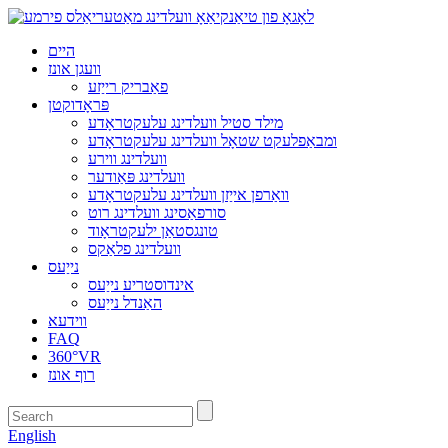
היים
וועגן אונז
פאַבריק רייַזע
פּראָדוקטן
מילד סטיל וועלדינג עלעקטראָדע
ומבאַפלעקט שטאָל וועלדינג עלעקטראָדע
וועלדינג ווירע
וועלדינג פּאַודער
וואַרפן אייַזן וועלדינג עלעקטראָדע
סורפאַסינג וועלדינג רוט
טונגסטאַן ילעקטראָוד
וועלדינג פלאַקס
נייַעס
אינדוסטריע נייַעס
האַנדל נייַעס
ווידעא
FAQ
360°VR
רוף אונז
English