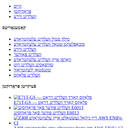
היים
פּראָדוקטן
וועלדינג ווירע
קאַטעגאָריעס
מילד סטיל וועלדינג עלעקטראָדע
ומבאַפלעקט שטאָל וועלדינג עלעקטראָדע
וועלדינג ווירע
וועלדינג פּאַודער
וואַרפן אייַזן וועלדינג עלעקטראָדע
סורפאַסינג וועלדינג רוט
טונגסטאַן ילעקטראָוד
וועלדינג פלאַקס
פֿעיִקייטן פּראָדוקטן
E71T-GS — פלאַקס קאָרד וועלדינג דראָט
וועלדינג פּודער פֿאַר פּראַדוסינג E6013