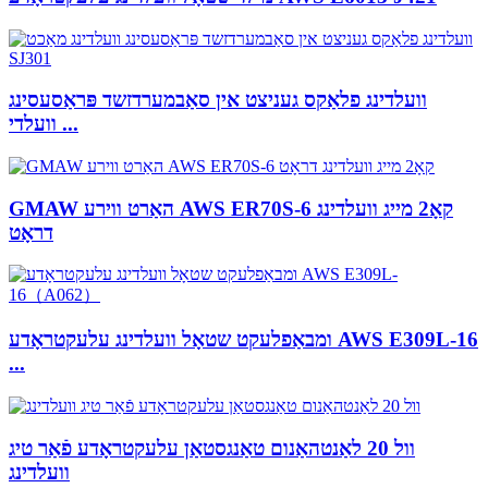
וועלדינג פלאַקס געניצט אין סאַבמערדזשד פּראַסעסינג
וועלדי ...
GMAW האַרט ווירע AWS ER70S-6 קאָ2 מייג וועלדינג
דראָט
ומבאַפלעקט שטאָל וועלדינג עלעקטראָדע AWS E309L-16
...
וול 20 לאַנטהאַנום טאַנגסטאַן עלעקטראָדע פֿאַר טיג
וועלדינג