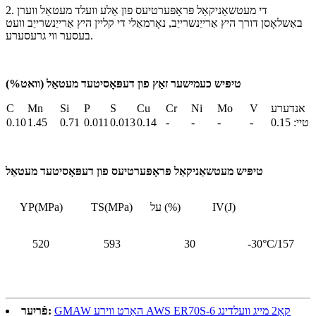
2. די מעטשאַניקאַל פּראָפּערטיעס פון אַלע וועלד מעטאַל ווערן
באַשלאָסן דורך היץ אַרייַנשרייַב, נאָרמאַלי די קליין היץ אַרייַנשרייַב וועט
בעסער ווי גרעסערע.
טיפּיש כעמישער זאַץ פון דעפּאָסיטעד מעטאַל (וואט%)
אנדערע
V
Mo
Ni
Cr
Cu
S
P
Si
Mn
C
טיי: 0.15
-
-
-
-
0.14
0.013
0.011
0.71
1.45
0.10
טיפּיש מעטשאַניקאַל פּראָפּערטיעס פון דעפּאָסיטעד מעטאַל
IV(J)
על (%)
TS(MPa)
YP(MPa)
520
593
30
-30°C/157
GMAW האַרט ווירע AWS ER70S-6 קאָ2 מייג וועלדינג
פֿריִער: