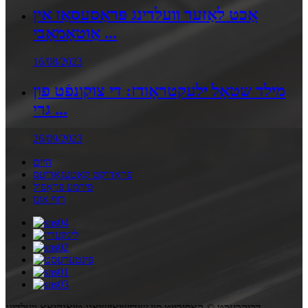
אַכט לאַזער וועלדינג פּראַסעסאַז אין
אַוטאָמאָבי ...
16/08/2023
מילד שטאָל ילעקטראָודז: די צוקונפֿט פון
גרי ...
26/09/2023
היים
פּראָדוקט קאַטעגאָריעס
פירמע פּראָפיל
רוף אונז
דרוקרעכט © קאַפּירייט פון שידזשיאַזשואַנג טיאַנקיאַאָ וועלדינג