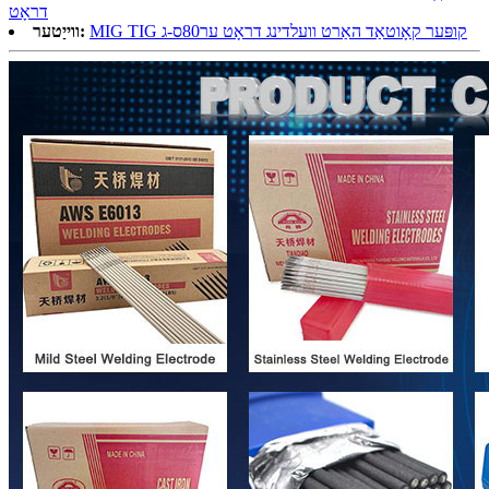
דראָט
MIG TIG קופּער קאָוטאַד האַרט וועלדינג דראָט ער80ס-ג
ווייַטער: