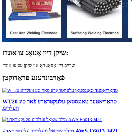
שיקן דיין אָנזאָג צו אונדז:
שרייב דיין אָנזאָג דאָ און שיקן עס צו אונדז
פֿאַרבונדענע פּראָדוקטן
WT20 טהאָריאַטעד טאַנגסטאַן עלעקטראָדע פֿאַר טיג
וועלדינג
מילד שטאָל וועלדינג עלעקטראָדע AWS E6013 J421