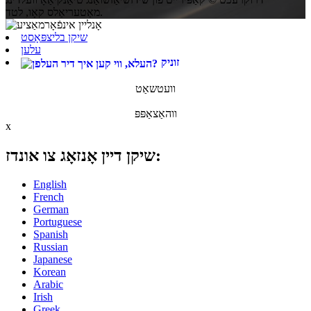
מאַטעריאַלס קאָו, לטד.
שיקן בליצפּאָסט
עלען
זוניק
וועטשאַט
ווהאַצאַפּפּ
x
שיקן דיין אָנזאָג צו אונדז:
English
French
German
Portuguese
Spanish
Russian
Japanese
Korean
Arabic
Irish
Greek