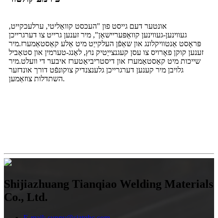
אונטער דעם גייסט פון "העכסט קוואַליטי, ערלעכקייט,
געווינען-געווינען קוואַפּעריישאַן", מיר זענען גרייט צו דערגרייכן
פּראָסט אַנטוויקלונג און שאַפֿן העלקייַט מיט אַלע קאַסטאַמערז.מיר
זענען קוקן פאָרויס צו עסן קעגנצייַטיק נוץ, לאַנג-טערמין און סטאַביל
שייכות מיט קאַסטאַמערז און דיסטריביאַטערז איבער די וועלט.מיר
גלויבן מיר קענען דערגרייכן גלענצנדיק צוקונפֿט דורך אונדזער
השתדלות צוזאַמען.
Shijiazhuang Tianqiao Welding Materials
Co., Ltd.
E-mail: sunny@sjztqhc.com