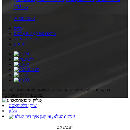
גרי ...
26/09/2023
היים
פּראָדוקט קאַטעגאָריעס
פירמע פּראָפיל
רוף אונז
דרוקרעכט © קאַפּירייט פון שידזשיאַזשואַנג טיאַנקיאַאָ וועלדינג
מאַטעריאַלס קאָו, לטד.
שיקן בליצפּאָסט
עלען
זוניק
וועטשאַט