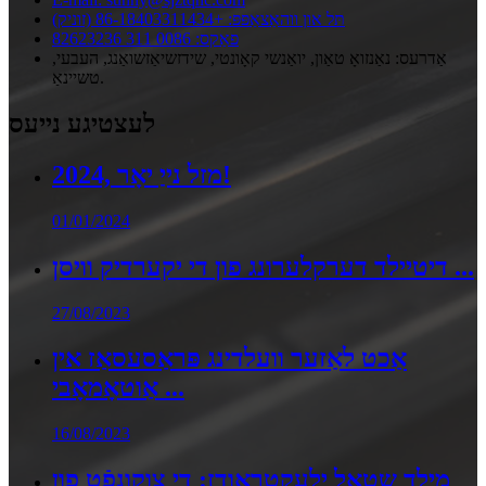
תּל און ווהאַצאַפּפּ: +86-18403311434 (זוניק)
פאַקס: 0086 311 82623236
אַדרעס: נאַנזואָ טאַון, יואַנשי קאָונטי, שידזשיאַזשואַנג, העבעי,
טשיינאַ.
לעצטיגע נייעס
2024, מזל נייַ יאָר!
01/01/2024
דיטיילד דערקלערונג פון די יקערדיק וויסן ...
27/08/2023
אַכט לאַזער וועלדינג פּראַסעסאַז אין
אַוטאָמאָבי ...
16/08/2023
מילד שטאָל ילעקטראָודז: די צוקונפֿט פון