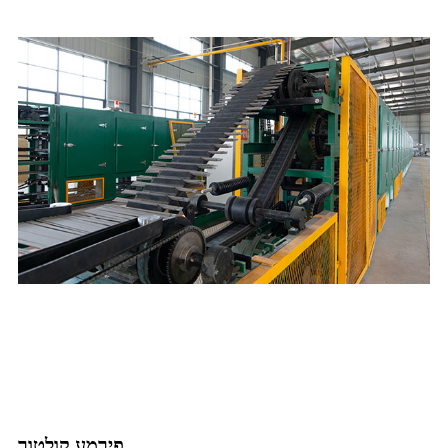
פירמע קולטור