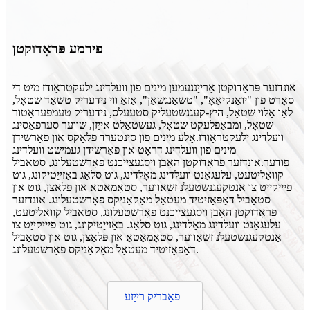
פירמע פּראָדוקטן
אונדזער פּראָדוקטן אַרייַננעמען מינים פון וועלדינג ילעקטראָודז מיט די
סאָרט פון "יואַנקיאַאָ", "טשאַנגשאַן", אַזאַ ווי נידעריק טשאַד שטאָל,
לאָו אַלוי שטאָל, היץ-קעגנשטעליק סטעעלס, נידעריק טעמפּעראַטור
שטאָל, ומבאַפלעקט שטאָל, געשטאַלט אייַזן, שווער סערפאַסינג
וועלדינג ילעקטראָודז.אַלע מינים פון סינטערד פלאַקס און פאַרשידן
מינים פון וועלדינג דראָט און פאַרשידן געמישט וועלדינג
פּודער.אונדזער פּראָדוקטן האָבן ויסגעצייכנט פאָרשטעלונג, סטאַביל
קוואַליטעט, עלעגאַנט וועלדינג מאָלדינג, גוט סלאַג באַזייַטיקונג, גוט
פיייקייַט צו אַנטקעגנשטעלנ זשאַווער, סטאָמאַטאַ און פּלאַצן, גוט און
סטאַביל דאַפּאַזיטיד מעטאַל מאַקאַניקס פאָרשטעלונג. אונדזער
פּראָדוקטן האָבן ויסגעצייכנט פאָרשטעלונג, סטאַביל קוואַליטעט,
עלעגאַנט וועלדינג מאָלדינג, גוט סלאַג. באַזייַטיקונג, גוט פיייקייַט צו
אַנטקעגנשטעלנ זשאַווער, סטאָמאַטאַ און פּלאַצן, גוט און סטאַביל
דאַפּאַזיטיד מעטאַל מאַקאַניקס פאָרשטעלונג.
פאַבריק רייַזע