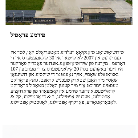
פירמע פּראָפיל
שידזשיאַזשואַנג טיאַנקיאַאָ וועלדינג מאַטעריאַלס קאָו, לטד איז
געגרינדעט אין 2007 לאָוקייטאַד אין 30 קילאָמעטערס אין די
דאָרעמ - מייַרעוו פון שידזשיאַזשואַנג.אונדזער פאַבריק פאַרקער
איז זייער באַקוועם בלויז 20 קילאָמעטערס צו די מערב פון 107
נאציאנאלע שאָסיי, אויך נאָענט צו די שיקסינג און דזשינגזאַן
שאָסיי.מיר האָבן שטאַרק טעכניש קראַפט, גאַנץ פּראָדוקט
טעסטינג ויסריכט אַזוי מיר קענען האַלטן סטאַביל פּראָדוקט
קוואַליטעט.אונדזער פירמע איז קאַמפּאָוזד פון פּראָדוקציע
אָפּטיילונג, טעכניש אָפּטיילונג, ר & די אָפּטיילונג, קק &
לאַבאָראַטאָריע, פאַרקויף אָפּטיילונג, לאָגיסטיק אָפּטיילונג.