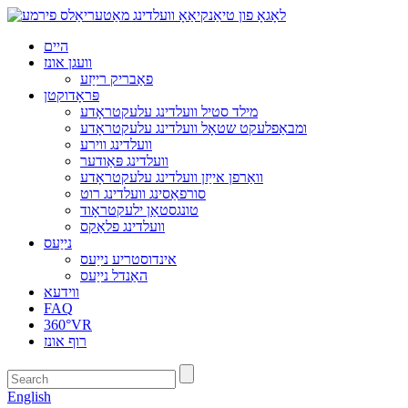
היים
וועגן אונז
פאַבריק רייַזע
פּראָדוקטן
מילד סטיל וועלדינג עלעקטראָדע
ומבאַפלעקט שטאָל וועלדינג עלעקטראָדע
וועלדינג ווירע
וועלדינג פּאַודער
וואַרפן אייַזן וועלדינג עלעקטראָדע
סורפאַסינג וועלדינג רוט
טונגסטאַן ילעקטראָוד
וועלדינג פלאַקס
נייַעס
אינדוסטריע נייַעס
האַנדל נייַעס
ווידעא
FAQ
360°VR
רוף אונז
English