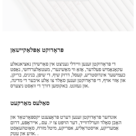
פּראָדוקט אַפּלאַקיישאַן
די פּראָדוקטן זענען וויידלי געניצט אין פאַרשידן נאציאנאלע
עקאָנאָמיש פעלדער, אַזאַ ווי מאַשינערי, מעטאַלערדזשי, נאַפט
כעמישער אינדוסטריע, קעסל, דרוק שיף, די שיפן, בנינים, בריקן,
און אַזוי אויף, די פּראָדוקטן זענען סאָלד צו אַלע איבער די מדינה,
און געזונט. באקומען דורך די וואַסט ניצערס.
סאַלעס מאַרקעט
אונדזער פּראָדוקטן זענען דערט פּראָצענט יקספּאָרטאַד און
האָבן סאָלד ווערלדווייד, דער הויפּט צו יו. עס., אייראָפּע, דרום
אַמעריקע, אויסטראַליע, אפריקע, מיטל מזרח, סאָוטהעאַסט
אזיע און עטק. .