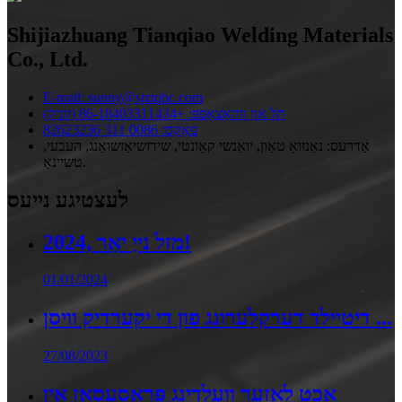
Shijiazhuang Tianqiao Welding Materials
Co., Ltd.
E-mail: sunny@sjztqhc.com
תּל און ווהאַצאַפּפּ: +86-18403311434 (זוניק)
פאַקס: 0086 311 82623236
אַדרעס: נאַנזואָ טאַון, יואַנשי קאָונטי, שידזשיאַזשואַנג, העבעי,
טשיינאַ.
לעצטיגע נייעס
2024, מזל נייַ יאָר!
01/01/2024
דיטיילד דערקלערונג פון די יקערדיק וויסן ...
27/08/2023
אַכט לאַזער וועלדינג פּראַסעסאַז אין