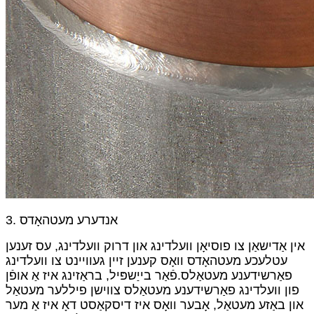
3. אנדערע מעטהאָדס
אין אַדישאַן צו פוסיאָן וועלדינג און דרוק וועלדינג, עס זענען
עטלעכע מעטהאָדס וואָס קענען זיין געוויינט צו וועלדינג
פאַרשידענע מעטאַלס.פֿאַר בייַשפּיל, בראַזינג איז אַ אופֿן
פון וועלדינג פאַרשידענע מעטאַלס ​​צווישן פיללער מעטאַל
און באַזע מעטאַל, אָבער וואָס איז דיסקאַסט דאָ איז אַ מער