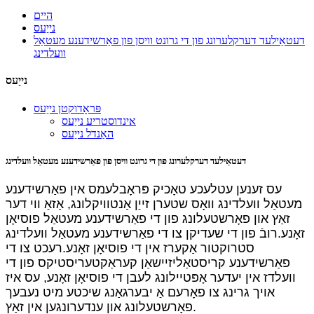
היים
נייַעס
דעטאַילעד דערקלערונג פון די גרונט וויסן פון פאַרשידענע מעטאַל
וועלדינג
נייַעס
פּראָדוקטן נייַעס
אינדוסטריע נייַעס
האַנדל נייַעס
דעטאַילעד דערקלערונג פון די גרונט וויסן פון פאַרשידענע מעטאַל וועלדינג
עס זענען עטלעכע טאָכיק פּראָבלעמס אין פאַרשידענע
מעטאַל וועלדינג וואָס שטערן זייַן אַנטוויקלונג, אַזאַ ווי דער
זאַץ און פאָרשטעלונג פון די פאַרשידענע מעטאַל פוסיאָן
זאָנע.רובֿ פון די שעדיקן צו די פאַרשידענע מעטאַל וועלדינג
סטרוקטור אַקערז אין די פוסיאָן זאָנע.רעכט צו די
פאַרשידענע קריסטאַליזיישאַן קעראַקטעריסטיקס פון די
וועלדז אין יעדער אָפּטיילונג לעבן די פוסיאָן זאָנע, עס איז
אויך גרינג צו פאָרעם אַ יבערגאַנג שיכטע מיט נעבעך
פאָרשטעלונג און ענדערונגען אין זאַץ.