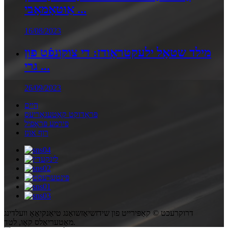
אַוטאָמאָבי ...
16/08/2023
מילד שטאָל ילעקטראָודז: די צוקונפֿט פון
גרי ...
26/09/2023
היים
פּראָדוקט קאַטעגאָריעס
פירמע פּראָפיל
רוף אונז
דרוקרעכט © קאַפּירייט פון שידזשיאַזשואַנג טיאַנקיאַאָ וועלדינג
מאַטעריאַלס קאָו, לטד.