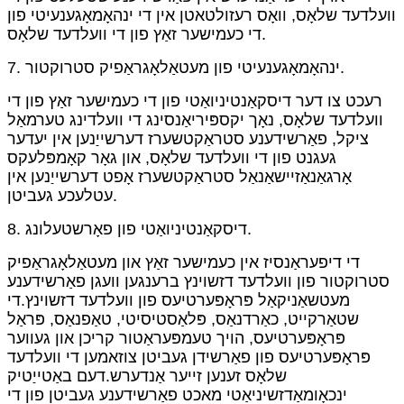
וועלדעד שלאָס, וואָס רעזולטאטן אין די ינהאָמאָגענעיטי פון
די כעמישער זאַץ פון די וועלדעד שלאָס.
7. ינהאָמאָגענעיטי פון מעטאַלאָגראַפיק סטרוקטור.
רעכט צו דער דיסקאַנטיניואַטי פון די כעמישער זאַץ פון די
וועלדעד שלאָס, נאָך יקספּיריאַנסינג די וועלדינג טערמאַל
ציקל, פאַרשידענע סטראַקטשערז דערשייַנען אין יעדער
געגנט פון די וועלדעד שלאָס, און גאָר קאָמפּלעקס
אָרגאַנאַזיישאַנאַל סטראַקטשערז אָפט דערשייַנען אין
עטלעכע געביטן.
8. דיסקאַנטיניואַטי פון פאָרשטעלונג.
די דיפעראַנסיז אין כעמישער זאַץ און מעטאַלאָגראַפיק
סטרוקטור פון וועלדעד דזשוינץ ברענגען וועגן פאַרשידענע
מעטשאַניקאַל פּראָפּערטיעס פון וועלדעד דזשוינץ.די
שטאַרקייט, כאַרדנאַס, פּלאַסטיסיטי, טאַפנאַס, פּראַל
פּראָפּערטיעס, הויך טעמפּעראַטור קריכן און געווער
פּראָפּערטיעס פון פאַרשידן געביטן צוזאמען די וועלדעד
שלאָס זענען זייער אַנדערש.דעם באַטייַטיק
ינכאָומאַדזשיניאַטי מאכט פאַרשידענע געביטן פון די