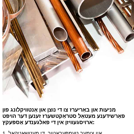
מניעות און באַריערז צו די נוצן און אַנטוויקלונג פון
פאַרשידענע מעטאַל סטראַקטשערז זענען דער הויפּט
ארויסגעוויזן אין די פאלגענדע אַספּעקץ:
1. אין צימער טעמפּעראַטור, די מעטשאַניקאַל