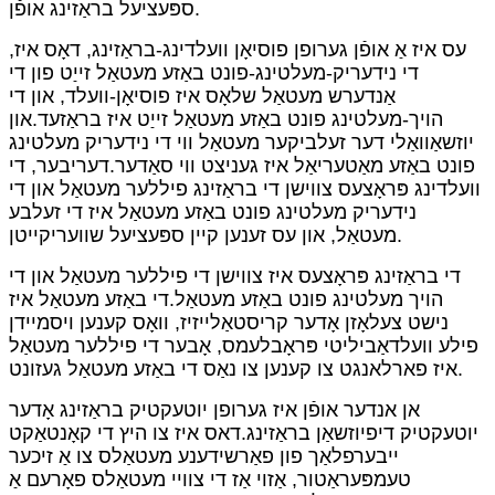
ספּעציעל בראַזינג אופֿן.
עס איז אַ אופֿן גערופן פוסיאָן וועלדינג-בראַזינג, דאָס איז,
די נידעריק-מעלטינג-פונט באַזע מעטאַל זייַט פון די
אַנדערש מעטאַל שלאָס איז פוסיאָן-וועלד, און די
הויך-מעלטינג פונט באַזע מעטאַל זייַט איז בראַזעד.און
יוזשאַוואַלי דער זעלביקער מעטאַל ווי די נידעריק מעלטינג
פונט באַזע מאַטעריאַל איז געניצט ווי סאַדער.דעריבער, די
וועלדינג פּראָצעס צווישן די בראַזינג פיללער מעטאַל און די
נידעריק מעלטינג פונט באַזע מעטאַל איז די זעלבע
מעטאַל, און עס זענען קיין ספּעציעל שוועריקייטן.
די בראַזינג פּראָצעס איז צווישן די פיללער מעטאַל און די
הויך מעלטינג פונט באַזע מעטאַל.די באַזע מעטאַל איז
נישט צעלאָזן אָדער קריסטאַלייזיז, וואָס קענען ויסמיידן
פילע וועלדאַביליטי פּראָבלעמס, אָבער די פיללער מעטאַל
איז פארלאנגט צו קענען צו נאַס די באַזע מעטאַל געזונט.
אן אנדער אופֿן איז גערופן יוטעקטיק בראַזינג אָדער
יוטעקטיק דיפיוזשאַן בראַזינג.דאס איז צו היץ די קאָנטאַקט
ייבערפלאַך פון פאַרשידענע מעטאַלס ​​צו אַ זיכער
טעמפּעראַטור, אַזוי אַז די צוויי מעטאַלס ​​פאָרעם אַ