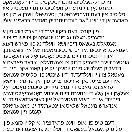
נידעריק-מעלטינג פונט יוטעקטיק בייַ די קאָנטאַקט
ייבערפלאַך.די נידעריק-מעלטינג פונט יוטעקטיק איז
פליסיק אין דעם טעמפּעראַטור, יסענשאַלי ווערן אַ מין פון
סאַדער אָן די נויט פֿאַר פונדרויסנדיק סאַדער.בראַזינג אופֿן.
פון קורס, דאָס ריקווייערז די פאָרמירונג פון אַ
נידעריק-מעלטינג פונט יוטעקטיק צווישן די צוויי
מעטאַלס.בעשאַס דיפיוזשאַן וועלדינג פון פאַרשידענע
מעטאַלס, אַ ינטערמידייט שיכטע מאַטעריאַל איז צוגעגעבן,
און די ינטערמידייט שיכטע מאַטעריאַל איז העאַטעד
אונטער זייער נידעריק דרוק צו צעשמעלצן, אָדער פאָרעם אַ
נידעריק מעלטינג פונט יוטעקטיק אין קאָנטאַקט מיט די
מעטאַל צו זיין וועלדעד.די דין שיכטע פון ​​פליסיק געשאפן
אין דעם צייַט, נאָך אַ זיכער צייַט פון היץ פּרעזערוויישאַן
פּראָצעס, מאכט די ינטערמידייט שיכטע מאַטעריאַל
צעלאָזן.ווען אַלע די ינטערמידייט שיכטע מאַטעריאַלס זענען
דיפיוזד אין די באַזע מאַטעריאַל און כאָומאַדזשאַנייזד, אַ
אַנדערש מעטאַל שלאָס אָן ינטערמידייט מאַטעריאַלס
קענען זיין געשאפן.
דעם טיפּ פון אופֿן וועט פּראָדוצירן אַ קליין סומע פון ​​
פליסיק מעטאַל בעשאַס די וועלדינג פּראָצעס.דעריבער,