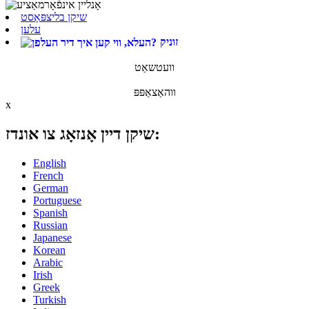
שיקן בליצפּאָסט
עלען
זוניק
וועטשאַט
ווהאַצאַפּפּ
x
שיקן דיין אָנזאָג צו אונדז:
English
French
German
Portuguese
Spanish
Russian
Japanese
Korean
Arabic
Irish
Greek
Turkish