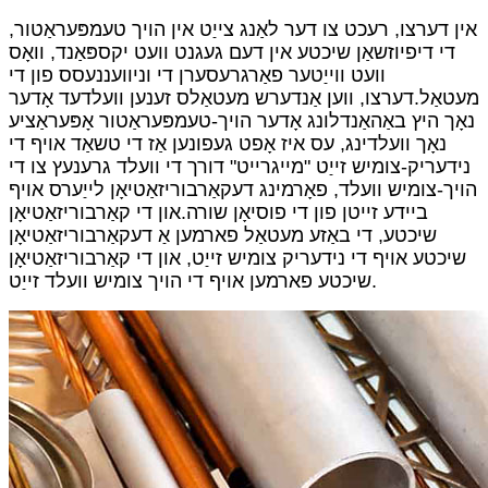
אין דערצו, רעכט צו דער לאַנג צייַט אין הויך טעמפּעראַטור,
די דיפיוזשאַן שיכטע אין דעם געגנט וועט יקספּאַנד, וואָס
וועט ווייַטער פאַרגרעסערן די וניוועננעסס פון די
מעטאַל.דערצו, ווען אַנדערש מעטאַלס ​​זענען וועלדעד אָדער
נאָך היץ באַהאַנדלונג אָדער הויך-טעמפּעראַטור אָפּעראַציע
נאָך וועלדינג, עס איז אָפט געפונען אַז די טשאַד אויף די
נידעריק-צומיש זייַט "מייגרייט" דורך די וועלד גרענעץ צו די
הויך-צומיש וועלד, פאָרמינג דעקאַרבוריזאַטיאָן לייַערס אויף
ביידע זייטן פון די פוסיאָן שורה.און די קאַרבוריזאַטיאָן
שיכטע, די באַזע מעטאַל פארמען אַ דעקאַרבוריזאַטיאָן
שיכטע אויף די נידעריק צומיש זייַט, און די קאַרבוריזאַטיאָן
שיכטע פארמען אויף די הויך צומיש וועלד זייַט.