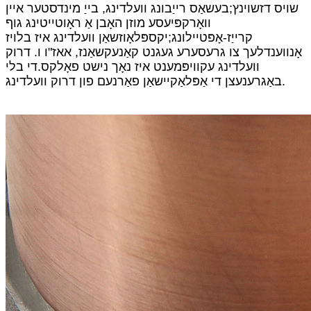
שויס דזשוינץ;בעשאַס רייַבונג וועלדינג, בייַ מינדסטער איין
וואָרקפּיעסע מוזן האָבן אַ ראָוטייטינג גוף
קרייַז-אָפּטיילונג;יקספּלאָוזשאַן וועלדינג איז בלויז
אָנווענדלעך צו גרעסערע געגנט קאַנעקשאַנז, אאז"ו ו. דרוק
וועלדינג עקוויפּמענט איז נאָך נישט פאָלקס.די בלי
באַגרענעצן די אַפּלאַקיישאַן פאַרנעם פון דרוק וועלדינג.