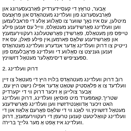
אָבער, טראָץ די קעסיידערדיק פֿאַרבעסערונג און
פֿאַרבעסערונג פון וועלדינג מעטהאָדס און פּראָצעס
מיטלען, עס איז נאָך שווער צו סאָלווע אַלע די פראבלעמען
ווען וועלדינג פאַרשידענע מעטאַלס, ווייַל עס זענען פילע
טייפּס פון מעטאַלס, פאַרשידן פאָרשטעלונג רעקווירעמענץ
און פאַרשידענע שלאָס פארמען.אין פילע פאלן, עס איז
נייטיק צו דרוק וועלדינג אָדער אנדערע וועלדינג מעטהאָדס
זענען געניצט צו סאָלווע די וועלדינג פּראָבלעמס פון
ספּעציפיש דיסימאַלער מעטאַל דזשוינץ.
2. דרוק וועלדינג
רובֿ דרוק וועלדינג מעטהאָדס בלויז היץ די מעטאַל צו זיין
וועלדעד צו אַ פּלאַסטיק שטאַט אָדער אפילו נישט היץ עס,
אָבער צולייגן אַ זיכער דרוק ווי די יקערדיק
שטריך.קאַמפּערד מיט פוסיאָן וועלדינג, דרוק וועלדינג
האט זיכער אַדוואַנטידזשיז ווען וועלדינג פאַרשידענע
מעטאַל דזשוינץ.ווי לאַנג ווי די שלאָס פאָרעם אַלאַוז און די
וועלדינג קוואַליטעט קענען טרעפן די רעקווירעמענץ, דרוק
וועלדינג איז אָפט אַ מער גלייַך ברירה.