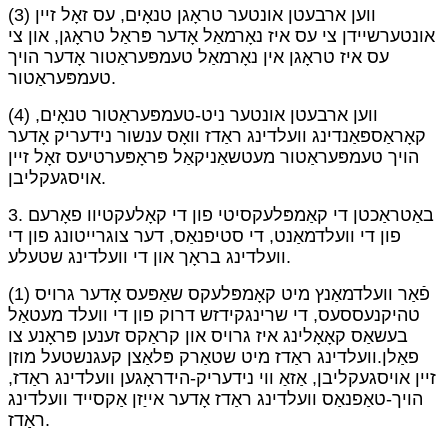
(3) ווען ארבעטן אונטער טראָגן טנאָים, עס זאָל זיין
אונטערשיידן צי עס איז נאָרמאַל אָדער פּראַל טראָגן, און צי
עס איז טראָגן אין נאָרמאַל טעמפּעראַטור אָדער הויך
טעמפּעראַטור.
(4) ווען ארבעטן אונטער ניט-טעמפּעראַטור טנאָים,
קאָראַספּאַנדינג וועלדינג ראַדז וואָס ענשור נידעריק אָדער
הויך טעמפּעראַטור מעטשאַניקאַל פּראָפּערטיעס זאָל זיין
אויסגעקליבן.
3. באַטראַכטן די קאַמפּלעקסיטי פון די קאָלעקטיוו פאָרעם
פון די וועלדמאַנט, די סטיפנאַס, דער צוגרייטונג פון די
וועלדינג בראָך און די וועלדינג שטעלע.
(1) פֿאַר וועלדמאַנץ מיט קאָמפּלעקס שאַפּעס אָדער גרויס
טהיקנעססעס, די שרינגקידזש דרוק פון די וועלד מעטאַל
בעשאַס קאָאָלינג איז גרויס און קראַקס זענען פּראָנע צו
פאַלן.וועלדינג ראַדז מיט שטאַרק פּלאַצן קעגנשטעל מוזן
זיין אויסגעקליבן, אַזאַ ווי נידעריק-הידראָגען וועלדינג ראַדז,
הויך-טאַפנאַס וועלדינג ראַדז אָדער אייַזן אַקסייד וועלדינג
ראַדז.