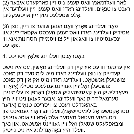
(2) פֿאַר וועלדמאַנץ וואָס קענען ניט זיין פארקערט איבער
רעכט צו טנאָים, וועלדינג ראַדז וואָס קענען זיין וועלדעד אין
אַלע שטעלעס מוזן זיין אויסגעקליבן.
(3) פֿאַר וועלדינג פּאַרץ וואָס זענען שווער צו ריין, נוצן
אַסידיק וועלדינג ראַדז וואָס זענען העכסט אַקסאַדייזינג און
ינסענסיטיוו צו וואָג און ייל צו ויסמיידן חסרונות אַזאַ ווי
פּאָרעס.
4. באַטראַכטן וועלדינג פּלאַץ ויסריכט
אין ערטער ווו עס איז קיין דק וועלדינג מאַשין, עס איז נישט
קעדייַיק צו נוצן וועלדינג ראַדז מיט לימיטעד דק מאַכט
צושטעלן.אַנשטאָט, וועלדינג ראַדז מיט אַק און דק מאַכט
צושטעלן זאָל זיין געוויינט.עטלעכע סטילז (אַזאַ ווי
פּעאַרליטיק היץ-קעגנשטעליק שטאָל) דאַרפֿן צו עלימינירן
טערמאַל דרוק נאָך וועלדינג, אָבער קענען ניט זיין היץ
באהאנדלט רעכט צו ויסריכט טנאָים (אָדער
סטראַקטשעראַל לימיטיישאַנז).וועלדינג ראַדז געמאכט פון
ניט-באַזע מעטאַל מאַטעריאַלס (אַזאַ ווי אַוסטעניטיק
ומבאַפלעקט שטאָל) זאָל זיין געוויינט אַנשטאָט, און נאָך
וועלד היץ באַהאַנדלונג איז ניט נייטיק.