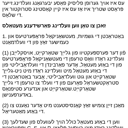
עס איז אויך גערופן פליסיק פאַסע יבערגאַנג וועלדינג.זייער
פּראָסט שטריך איז אַז עס איז קיין קאַסטינג סטרוקטור אין
די שלאָס.
זאכן צו טאָן ווען וועלדינג פאַרשידענע מעטאַלס
1. באַטראַכטן די גשמיות, מעטשאַניקאַל פּראָפּערטיעס און
כעמישער זאַץ פון די וועלדמאַנט
(1) פֿון דער פּערספּעקטיוו פון גלייַך שטאַרקייַט, אויסקלייַבן
וועלדינג ראַדז וואָס טרעפן די מעטשאַניקאַל פּראָפּערטיעס
פון די באַזע מעטאַל, אָדער פאַרבינדן די וועלדאַביליטי פון
די באַזע מעטאַל מיט וועלדינג ראַדז מיט ניט-גלייַך
שטאַרקייַט און גוט וועלדאַביליטי, אָבער באַטראַכטן די
סטראַקטשעראַל פאָרעם פון די וועלד צו טרעפן די גלייַך
שטאַרקייַט.שטאַרקייַט און אנדערע סטיפנאַס
באדערפענישן.
(2) מאַכן זייַן צומיש זאַץ קאָנסיסטענט מיט אָדער נאָענט צו
די באַזע מאַטעריאַל.
(3) ווען די באַזע מעטאַל כּולל הויך לעוועלס פון שעדלעך
ימפּיוראַטיז C, S, און P, וועלדינג ראַדז מיט בעסער פּלאַצן