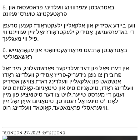
5. באַטראַכטן ימפּרוווינג וועלדינג פּראַסעסאַז און
פּראַטעקטינג טוערס 'געזונט
ווען ביידע אַסידיק און אַלקאַליין ילעקטראָודז קענען טרעפן
די באדערפענישן, אַסידיק ילעקטראָודז זאָל זיין געוויינט ווי
פיל ווי מעגלעך.
6. באַטראַכטן אַרבעט פּראָודאַקטיוואַטי און עקאָנאָמיש
ראַשאַנאַליטי
אין דעם פאַל פון דער זעלביקער פאָרשטעלונג, מיר זאָל
פּרובירן צו נוצן נידעריק-פּרייז אַסידיק וועלדינג ראַדז
אַנשטאָט פון אַלקאַליין וועלדינג ראַדז.צווישן אַסידיק
וועלדינג ראַדז, טיטאַניום טיפּ און טיטאַניום-קאַלסיום טיפּ
זענען די מערסט טייַער.לויט צו דער סיטואַציע פון ​​מיין
לאַנד 'ס מינעראַל רעסורסן, טיטאַניום אייַזן זאָל זיין
וויגעראַסלי פּראָמאָטעד.קאָוטאַד וועלדינג רוט.
פּאָסטן צייט: 27-2023 אקטאבער