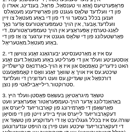
פּראָפּערטיעס (אַזאַ ווי טענסאַל, פּראַל, בענדינג, אאז"ו ו)
פון די וועלדעד שלאָס געגנט פון פאַרשידענע מעטאַלס ​​
זענען בכלל בעסער ווי די פון די באַזע מעטאַל צו זיין
וועלדעד.אָבער, אין הויך טעמפּעראַטורעס אָדער נאָך
לאַנג-טערמין אָפּעראַציע אין הויך טעמפּעראַטורעס, די
פאָרשטעלונג פון די שלאָס געגנט איז ערגער צו אַז פון די
באַזע מעטאַל.מאַטעריאַל.
2. עס איז אַ מאַרטענסיטע יבערגאַנג זאָנע צווישן די
אַוסטעניטע וועלד און די פּערליטע באַזע מעטאַל.דעם זאָנע
האט נידעריק טאַפנאַס און איז אַ הויך-כאַרדנאַס קרישלדיק
שיכטע.עס איז אויך אַ שוואַך זאָנע וואָס ז קאָמפּאָנענט
דורכפאַל און שעדיקן.עס וועט רעדוצירן די וועלדעד
סטרוקטור.רילייאַבילאַטי פון נוצן.
3. טשאַד מיגראַטיאָן בעשאַס פּאָסטן-וועלד היץ
באַהאַנדלונג אָדער הויך-טעמפּעראַטור אָפּעראַציע וועט
פאַרשאַפן די פאָרמירונג פון קאַרבוריזעד לייַערס און
דעקאַרבוריזעד לייַערס אויף ביידע זייטן פון די פוסיאָן
שורה.עס איז בכלל געגלויבט אַז די רעדוקציע פון ​​טשאַד אין
די דעקאַרבוריזעד שיכטע וועט פירן צו הויפּט ענדערונגען