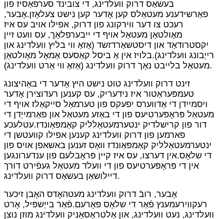
בעשאַס דרוק וועלדינג, די צובינד סערפאַסיז פון
פאַרשידענע מעטאַלס ​​קען אָדער קען נישט צעלאָזן.אָבער,
רעכט צו דער ווירקונג פון דרוק, אפילו אויב עס איז
מאָולטאַן מעטאַל אויף די ייבערפלאַך, עס וועט זיין
יקסטרודאַד און דיסטשאַרדזשד (אַזאַ ווי בליץ וועלדינג און
רייַבונג וועלדינג).בלויז אין אַ ביסל קאַסעס אַמאָל מאָולטאַן
מעטאַל בלייבט נאָך דרוק וועלדינג (אַזאַ ווי אָרט וועלדינג).
זינט דרוק וועלדינג טוט נישט היץ אָדער די באַהיצונג
טעמפּעראַטור איז נידעריק, עס קענען רעדוצירן אָדער
ויסמיידן די אַדווערס יפעקס פון טערמאַל סייקאַלז אויף די
מעטאַל פּראָפּערטיעס פון די באַזע מעטאַל און פאַרמייַדן די
דור פון קרישלדיק ינטערמעטאַלליק קאַמפּאַונדז.עטלעכע
פארמען פון דרוק וועלדינג קענען אפילו קוועטשן די
ינטערמעטאַלליק קאַמפּאַונדז וואָס זענען באשאפן אויס פון
די שלאָס.אין דערצו, עס איז קיין פּראָבלעם פון ענדערונגען
אין די פּראָפּערטיעס פון די וועלד מעטאַל געפֿירט דורך
דיילושאַן בעשאַס דרוק וועלדינג.
אָבער, רובֿ דרוק וועלדינג מעטהאָדס האָבן זיכער
רעקווירעמענץ פֿאַר די שלאָס פאָרעם.פֿאַר בייַשפּיל, אָרט
וועלדינג, נעט וועלדינג, און אַלטראַסאַניק וועלדינג מוזן נוצן