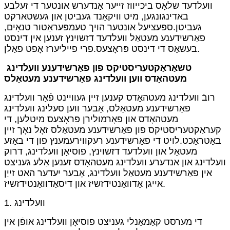
וועלדעד שלאָס ביכייווז זייער אַנדערש אונטער די זעלבע
באדינגונגען, מיט וויקאַנד געביטן און געשטארקט
געביטן.ספּעציעל אונטער הויך טעמפּעראַטור טנאָים,
פאַרשידענע מעטאַל וועלדעד דזשוינץ זענען אין דינסט
בעשאַס די דינסט פּראָצעס.פרי פייליערז אָפט פאַלן.
טשאַראַקטעריסטיקס פון פאַרשידענע וועלדינג
מעטהאָדס ווען וועלדינג פאַרשידענע מעטאַלס
רובֿ וועלדינג מעטהאָדס קענען זיין געוויינט פֿאַר וועלדינג
פאַרשידענע מעטאַלס, אָבער ווען סעלינג וועלדינג
מעטהאָדס און פאָרמולירן פּראָצעס מיטלען, די
קעראַקטעריסטיקס פון פאַרשידענע מעטאַלס ​​זאָל נאָך זיין
באַטראַכט.לויט די פאַרשידענע רעקווירעמענץ פון די באַזע
מעטאַל און וועלדעד דזשוינץ, פוסיאָן וועלדינג, דרוק
וועלדינג און אנדערע וועלדינג מעטהאָדס זענען אַלע געניצט
אין פאַרשידענע מעטאַל וועלדינג, אָבער יעדער האט זייַן
אייגן אַדוואַנטידזשיז און דיסאַדוואַנטידזשיז.
1. וועלדינג
די מערסט קאַמאַנלי געניצט פוסיאָן וועלדינג אופֿן אין