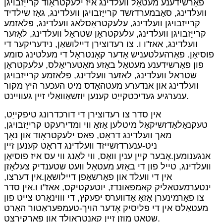
פאַרשידענע מעטאַל וועלדינג איז ילעקטראָוד קרייַזבויגן
וועלדינג, סאַבמערדזשד קרייַזבויגן וועלדינג, גאַז שילדיד
קרייַזבויגן וועלדינג, עלעקטראָסלאַג וועלדינג, פּלאַזמע
קרייַזבויגן וועלדינג, עלעקטראָן שטראַל וועלדינג, לאַזער
וועלדינג, אאז"ו ו. צו רעדוצירן דיילושאַן, נידעריקער די
פוסיאָן. פאַרהעלטעניש אָדער קאָנטראָל די מעלטינג סומע
פון ​​פאַרשידענע מעטאַל באַזע מאַטעריאַלס, עלעקטראָן
שטראַל וועלדינג, לאַזער וועלדינג, פּלאַזמע קרייַזבויגן
וועלדינג און אנדערע מעטהאָדס מיט העכער היץ מקור
ענערגיע געדיכטקייַט קענען יוזשאַוואַלי זיין געוויינט.
אין סדר צו רעדוצירן די דורכדרונג טיפקייַט,
טעקנאַלאַדזשיקאַל מיטלען אַזאַ ווי ומדירעקט קרייַזבויגן,
מאַך וועלדינג דראָט, פּאַס ילעקטראָוד און נאָך
ניט-ענערדזשייזד וועלדינג דראָט קענען זיין
אנגענומען.אָבער קיין ענין וואָס, ווי לאַנג ווי עס איז פוסיאָן
וועלדינג, טייל פון די באַזע מעטאַל וועט שטענדיק צעלאָזן
אין די וועלד און פאַרשאַפן דיילושאַן.אין דערצו,
ינטערמעטאַליק קאַמפּאַונדז, יוטעקטיקס, אאז"ו ו.אין סדר
צו פאַרמינערן אַזאַ אַדווערס יפעקץ, די וווינאָרט צייט פון
מעטאַלס ​​אין די פליסיק אָדער הויך-טעמפּעראַטור האַרט
שטאַט מוזן זיין קאַנטראָולד און פאַרקירצט.