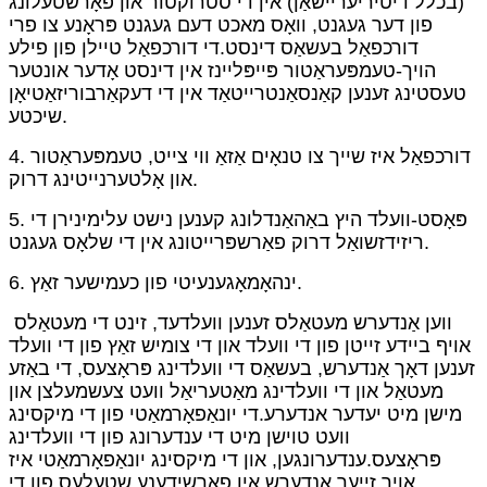
(בכלל דיטיריעריישאַן) אין די סטרוקטור און פאָרשטעלונג
פון דער געגנט, וואָס מאכט דעם געגנט פּראָנע צו פרי
דורכפאַל בעשאַס דינסט.די דורכפאַל טיילן פון פילע
הויך-טעמפּעראַטור פּייפּליינז אין דינסט אָדער אונטער
טעסטינג זענען קאַנסאַנטרייטאַד אין די דעקאַרבוריזאַטיאָן
שיכטע.
4. דורכפאַל איז שייך צו טנאָים אַזאַ ווי צייט, טעמפּעראַטור
און אָלטערנייטינג דרוק.
5. פּאָסט-וועלד היץ באַהאַנדלונג קענען נישט עלימינירן די
ריזידזשואַל דרוק פאַרשפּרייטונג אין די שלאָס געגנט.
6. ינהאָמאָגענעיטי פון כעמישער זאַץ.
ווען אַנדערש מעטאַלס ​​זענען וועלדעד, זינט די מעטאַלס ​​
אויף ביידע זייטן פון די וועלד און די צומיש זאַץ פון די וועלד
זענען דאָך אַנדערש, בעשאַס די וועלדינג פּראָצעס, די באַזע
מעטאַל און די וועלדינג מאַטעריאַל וועט צעשמעלצן און
מישן מיט יעדער אנדערע.די יונאַפאָרמאַטי פון די מיקסינג
וועט טוישן מיט די ענדערונג פון די וועלדינג
פּראָצעס.ענדערונגען, און די מיקסינג יונאַפאָרמאַטי איז
אויך זייער אַנדערש אין פאַרשידענע שטעלעס פון די