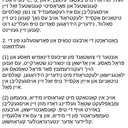
קעגנשטעל און פּאָראָסיטי קעגנשטעל זאָל זיין
אויסגעקליבן.עס איז רעקאַמענדיד צו נוצן קאַלסיום
טיטאַניום אַקסייד ילעקטראָוד.אויב עס נאָך קענען ניט זיין
סאַלווד, נידעריק הידראָגען סאָדיום טיפּ וועלדינג רוט
קענען זיין געוויינט.
2. באַטראַכטן די אַרבעט טנאָים און פאָרשטעלונג פון די
וועלדמאַנט
(1) אונטער די צושטאַנד פון שייַכעס דינאַמיש מאַסע און
פּראַל מאַסע, אין אַדישאַן צו ינשורינג שטאַרקייַט, עס זענען
הויך רעקווירעמענץ פֿאַר פּראַל טאַפנאַס און
ילאָנגגיישאַן.ילעקטראָודז מיט נידעריק הידראָגען, קאַלסיום
טיטאַניום און אייַזן אַקסייד טיפּ זאָל זיין אויסגעקליבן אין
איין מאָל.
(2) אויב אין קאָנטאַקט מיט קעראָוסיוו מידיאַ, צונעמען
ומבאַפלעקט שטאָל וועלדינג ראַדז מוזן זיין אויסגעקליבן
באזירט אויף די טיפּ, קאַנסאַנטריישאַן, ארבעטן
טעמפּעראַטור פון די מידיאַ, און צי עס איז אַלגעמיין
קליידער אָדער ינטערגראַנולער קעראָוזשאַן.