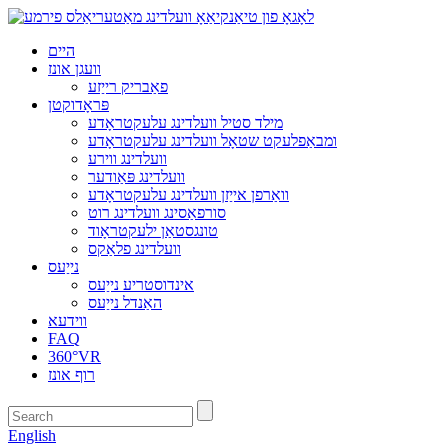
היים
וועגן אונז
פאַבריק רייַזע
פּראָדוקטן
מילד סטיל וועלדינג עלעקטראָדע
ומבאַפלעקט שטאָל וועלדינג עלעקטראָדע
וועלדינג ווירע
וועלדינג פּאַודער
וואַרפן אייַזן וועלדינג עלעקטראָדע
סורפאַסינג וועלדינג רוט
טונגסטאַן ילעקטראָוד
וועלדינג פלאַקס
נייַעס
אינדוסטריע נייַעס
האַנדל נייַעס
ווידעא
FAQ
360°VR
רוף אונז
English