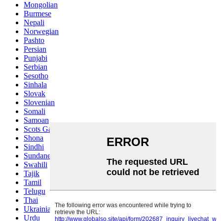
Mongolian
Burmese
Nepali
Norwegian
Pashto
Persian
Punjabi
Serbian
Sesotho
Sinhala
Slovak
Slovenian
Somali
Samoan
Scots Gaelic
Shona
Sindhi
Sundanese
Swahili
Tajik
Tamil
Telugu
Thai
Ukrainian
Urdu