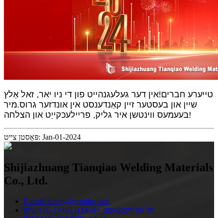
טייערע חברים!אין דער געלעגנהייט פון די ניו יאר, זאל אַלץ
שיין און בעסטער זיין קאַנדענסט אין אונדזער גרוס.מיר
בעעמעס ווינטשן איר גליק, פריילעכקייַט און הצלחה!
פּאָסטן צייט: Jan-01-2024
Shijiazhuang Tianqiao Welding Materials
Co., Ltd.
E-mail: sunny@sjztqhc.com
תּל און ווהאַצאַפּפּ: +86-18403311434 (זוניק)