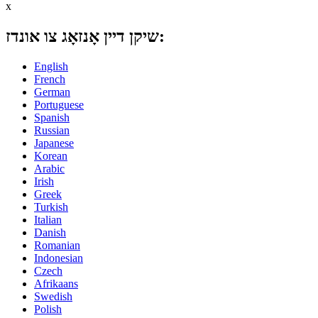
x
שיקן דיין אָנזאָג צו אונדז:
English
French
German
Portuguese
Spanish
Russian
Japanese
Korean
Arabic
Irish
Greek
Turkish
Italian
Danish
Romanian
Indonesian
Czech
Afrikaans
Swedish
Polish