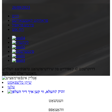
26/09/2023
היים
פּראָדוקט קאַטעגאָריעס
פירמע פּראָפיל
רוף אונז
דרוקרעכט © קאַפּירייט פון שידזשיאַזשואַנג טיאַנקיאַאָ וועלדינג
מאַטעריאַלס קאָו, לטד.
שיקן בליצפּאָסט
עלען
זוניק
וועטשאַט
ווהאַצאַפּפּ