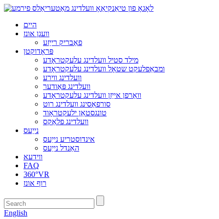
היים
וועגן אונז
פאַבריק רייַזע
פּראָדוקטן
מילד סטיל וועלדינג עלעקטראָדע
ומבאַפלעקט שטאָל וועלדינג עלעקטראָדע
וועלדינג ווירע
וועלדינג פּאַודער
וואַרפן אייַזן וועלדינג עלעקטראָדע
סורפאַסינג וועלדינג רוט
טונגסטאַן ילעקטראָוד
וועלדינג פלאַקס
נייַעס
אינדוסטריע נייַעס
האַנדל נייַעס
ווידעא
FAQ
360°VR
רוף אונז
English