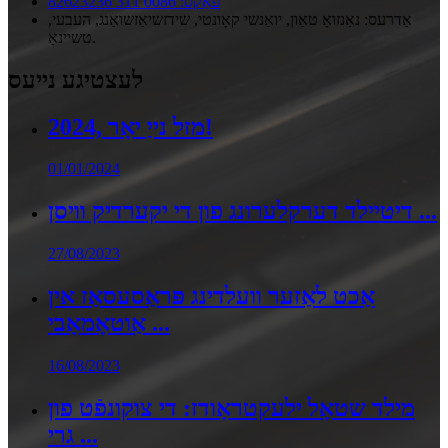
פאַקס: 0086 311 82623236
אַדרעס: נאַנזואָ טאַון, יואַנשי קאָונטי, שידזשיאַזשואַנג, העבעי,
טשיינאַ.
לעצטיגע נייעס
2024, מזל נייַ יאָר!
01/01/2024
דיטיילד דערקלערונג פון די יקערדיק וויסן ...
27/08/2023
אַכט לאַזער וועלדינג פּראַסעסאַז אין
אַוטאָמאָבי ...
16/08/2023
מילד שטאָל ילעקטראָודז: די צוקונפֿט פון
גרי ...